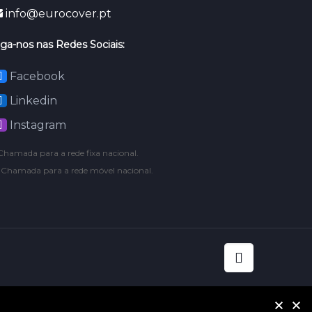
info@eurocover.pt
iga-nos nas Redes Sociais:
Facebook
Linkedin
Instagram
Chamada para a rede fixa nacional.
* Chamada para a rede móvel nacional.