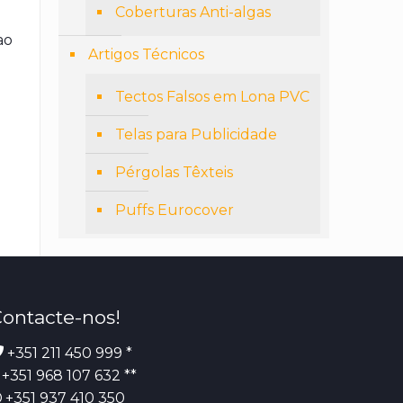
Coberturas Anti-algas
ao
Artigos Técnicos
Tectos Falsos em Lona PVC
Telas para Publicidade
Pérgolas Têxteis
Puffs Eurocover
ontacte-nos!
+351 211 450 999 *
+351 968 107 632 **
+351 937 410 350