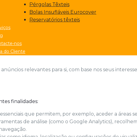
Pérgolas Têxteis
Bolas Insufláveis Eurocover
Reservatórios têxteis
viços
og
tacte-nos
a do Cliente
r anúncios relevantes para si, com base nos seus interesse
tes finalidades:
s essenciais que permitem, por exemplo, aceder a áreas 
erramentas de análise (como o Google Analytics), recolh
 navegação.
ias como idioma, localização ou configurações de visuali