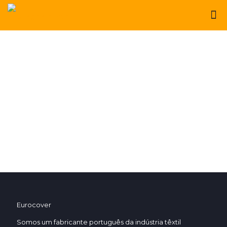
Eurocover
Somos um fabricante português da indústria têxtil