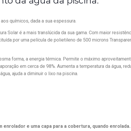
to da água da piscina.
e aos químicos, dada a sua espessura.
ra Solar é a mais translúcida da sua gama. Com maior resistênc
ituída por uma película de polietileno de 500 microns Transpare
mesma forma, a energia térmica. Permite o máximo aproveitamen
evaporação em cerca de 98%. Aumenta a temperatura da água, red
gua, ajuda a diminuir o lixo na piscina.
um enrolador e uma capa para a cobertura, quando enrolada.