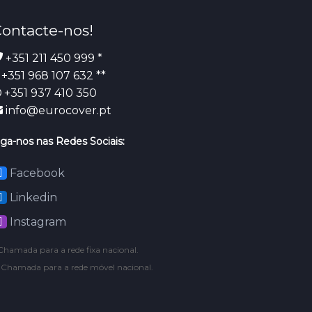
ontacte-nos!
+351 211 450 999 *
+351 968 107 632 **
+351 937 410 350
info@eurocover.pt
iga-nos nas Redes Sociais:
Facebook
Linkedin
Instagram
Chamada para a rede fixa nacional.
* Chamada para a rede móvel nacional.