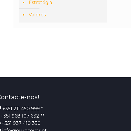
Estratégia
Valores
ontacte-nos!
+351 211 450 999 *
+351 968 107 632 **
+351 937 410 350
info@eurocover.pt