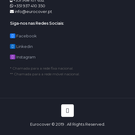
+351 968 107 632 **
+351 937 410 350
info@eurocover.pt
Siga-nos nas Redes Sociais:
Facebook
Linkedin
Instagram
* Chamada para a rede fixa nacional.
** Chamada para a rede móvel nacional.
Eurocover © 2019 . All Rights Reserved.