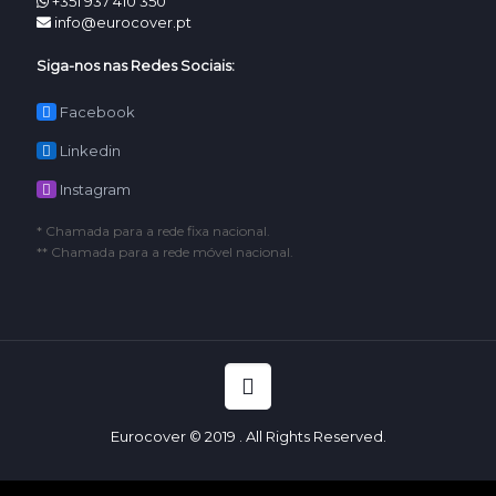
+351 937 410 350
info@eurocover.pt
Siga-nos nas Redes Sociais:
Facebook
Linkedin
Instagram
* Chamada para a rede fixa nacional.
** Chamada para a rede móvel nacional.
Eurocover © 2019 . All Rights Reserved.