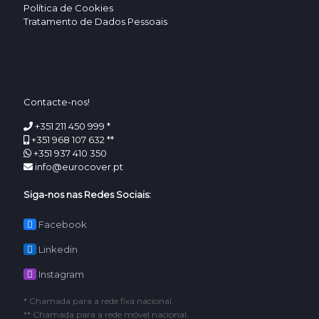
Política de Cookies
Tratamento de Dados Pessoais
Contacte-nos!
+351 211 450 999 *
+351 968 107 632 **
+351 937 410 350
info@eurocover.pt
Siga-nos nas Redes Sociais:
Facebook
Linkedin
Instagram
* Chamada para a rede fixa nacional.
** Chamada para a rede móvel nacional.