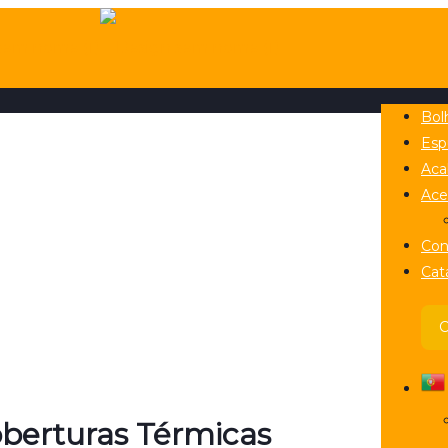
Bol
Es
Aca
Ace
Con
Cat
berturas Térmicas