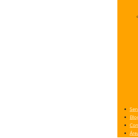
Ser
Blo
Con
Áre