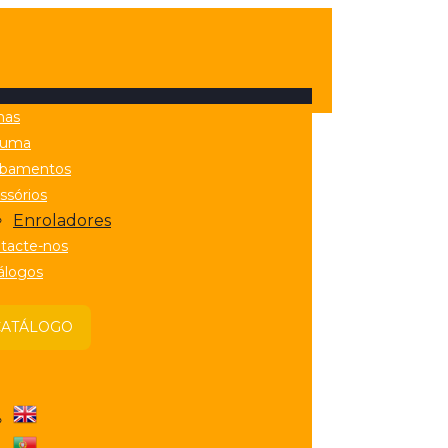
has
puma
bamentos
ssórios
Enroladores
tacte-nos
álogos
CATÁLOGO