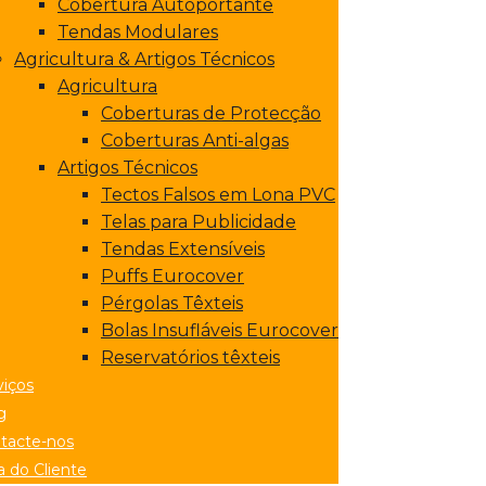
Cobertura Autoportante
Tendas Modulares
Agricultura & Artigos Técnicos
Agricultura
Coberturas de Protecção
Coberturas Anti-algas
Artigos Técnicos
Tectos Falsos em Lona PVC
Telas para Publicidade
Tendas Extensíveis
Puffs Eurocover
Pérgolas Têxteis
Bolas Insufláveis Eurocover
Reservatórios têxteis
viços
g
tacte-nos
a do Cliente