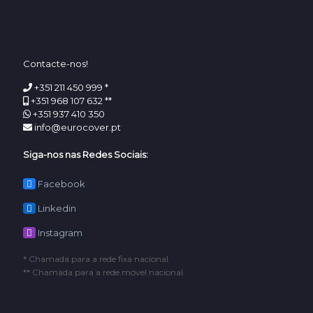
Contacte-nos!
+351 211 450 999 *
+351 968 107 632 **
+351 937 410 350
info@eurocover.pt
Siga-nos nas Redes Sociais:
Facebook
Linkedin
Instagram
* Chamada para a rede fixa nacional.
** Chamada para a rede móvel nacional.