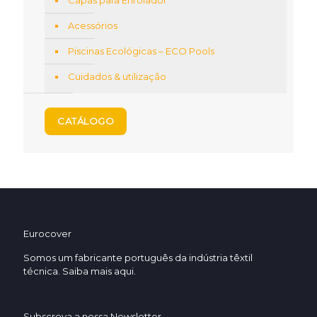
Capas para Enrolador
Acessórios
Piscinas Ecológicas – ECO Pools
Cuidados & utilização
CATÁLOGO
Eurocover
Somos um fabricante português da indústria têxtil
técnica. Saiba mais
aqui.
Subscreva a nossa Newsletter