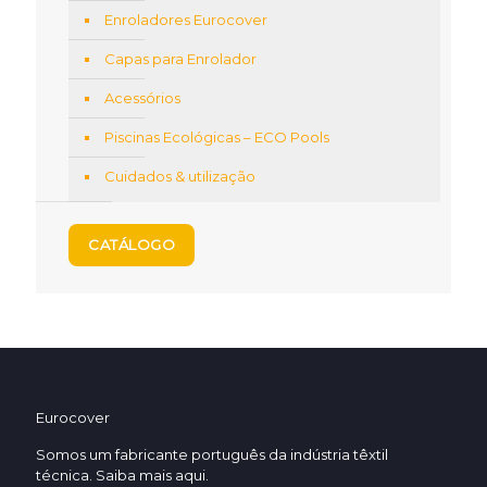
Enroladores Eurocover
Capas para Enrolador
Acessórios
Piscinas Ecológicas – ECO Pools
Cuidados & utilização
CATÁLOGO
Eurocover
Somos um fabricante português da indústria têxtil
técnica. Saiba mais
aqui.