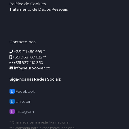
Política de Cookies
Tratamento de Dados Pessoais
Contacte-nos!
+351 211 450 999 *
+351 968 107 632 **
+351 937 410 350
info@eurocover.pt
Siga-nos nas Redes Sociais:
Facebook
Linkedin
Instagram
* Chamada para a rede fixa nacional.
** Chamada para a rede móvel nacional.