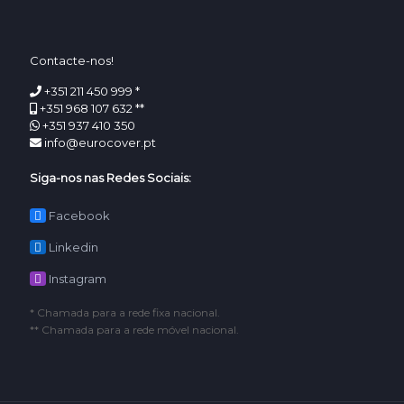
Contacte-nos!
+351 211 450 999 *
+351 968 107 632 **
+351 937 410 350
info@eurocover.pt
Siga-nos nas Redes Sociais:
Facebook
Linkedin
Instagram
* Chamada para a rede fixa nacional.
** Chamada para a rede móvel nacional.