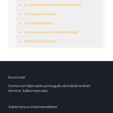
A cobertura tem Manchas Brancas!
O colapso da bolha!
Furos de Pássaros!
Causas para uma cobertura frágil!
Deflação da bolha!
Eurocover
Somos um fabricante português da indústria têxtil
técnica. Saiba mais
aqui.
Subscreva a nossa Newsletter