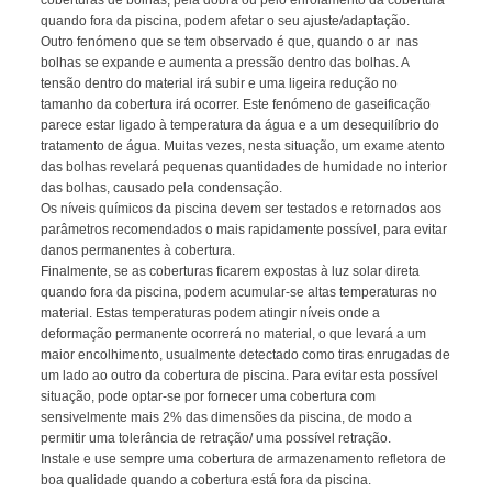
coberturas de bolhas, pela dobra ou pelo enrolamento da cobertura
quando fora da piscina, podem afetar o seu ajuste/adaptação.
Outro fenómeno que se tem observado é que, quando o ar nas
bolhas se expande e aumenta a pressão dentro das bolhas. A
tensão dentro do material irá subir e uma ligeira redução no
tamanho da cobertura irá ocorrer. Este fenómeno de gaseificação
parece estar ligado à temperatura da água e a um desequilíbrio do
tratamento de água. Muitas vezes, nesta situação, um exame atento
das bolhas revelará pequenas quantidades de humidade no interior
das bolhas, causado pela condensação.
Os níveis químicos da piscina devem ser testados e retornados aos
parâmetros recomendados o mais rapidamente possível, para evitar
danos permanentes à cobertura.
Finalmente, se as coberturas ficarem expostas à luz solar direta
quando fora da piscina, podem acumular-se altas temperaturas no
material. Estas temperaturas podem atingir níveis onde a
deformação permanente ocorrerá no material, o que levará a um
maior encolhimento, usualmente detectado como tiras enrugadas de
um lado ao outro da cobertura de piscina. Para evitar esta possível
situação, pode optar-se por fornecer uma cobertura com
sensivelmente mais 2% das dimensões da piscina, de modo a
permitir uma tolerância de retração/ uma possível retração.
Instale e use sempre uma cobertura de armazenamento refletora de
boa qualidade quando a cobertura está fora da piscina.